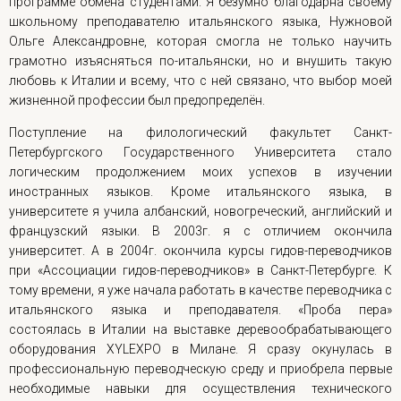
программе обмена студентами. Я безумно благодарна своему
школьному преподавателю итальянского языка, Нужновой
Ольге Александровне, которая смогла не только научить
грамотно изъясняться по-итальянски, но и внушить такую
любовь к Италии и всему, что с ней связано, что выбор моей
жизненной профессии был предопределён.
Поступление на филологический факультет Санкт-
Петербургского Государственного Университета стало
логическим продолжением моих успехов в изучении
иностранных языков. Кроме итальянского языка, в
университете я учила албанский, новогреческий, английский и
французский языки. В 2003г. я с отличием окончила
университет. А в 2004г. окончила курсы гидов-переводчиков
при «Ассоциации гидов-переводчиков» в Санкт-Петербурге. К
тому времени, я уже начала работать в качестве переводчика с
итальянского языка и преподавателя. «Проба пера»
состоялась в Италии на выставке деревообрабатывающего
оборудования XYLEXPO в Милане. Я сразу окунулась в
профессиональную переводческую среду и приобрела первые
необходимые навыки для осуществления технического