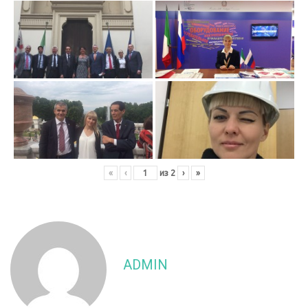
«
‹
из
2
›
»
ADMIN