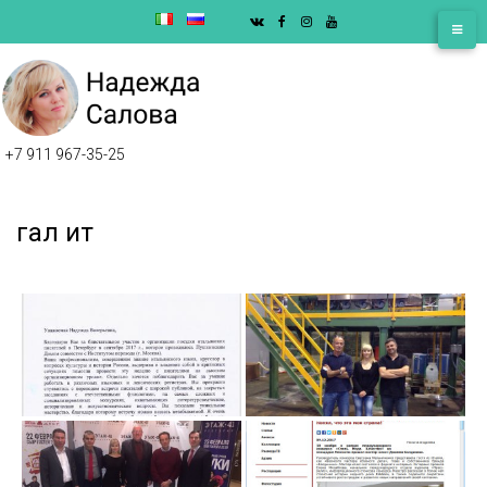
VK
facebook
instagram
youtube
+7 911 967-35-25
гал ит